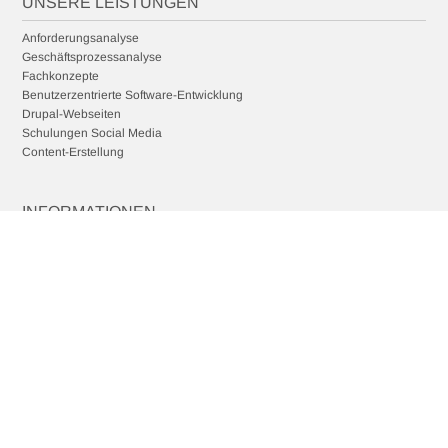
UNSERE LEISTUNGEN
Anforderungsanalyse
Geschäftsprozessanalyse
Fachkonzepte
Benutzerzentrierte Software-Entwicklung
Drupal-Webseiten
Schulungen Social Media
Content-Erstellung
INFORMATIONEN
Kontakt
Stellenangebote
Impressum
Datenschutzhinweise
FOLGEN SIE UNS